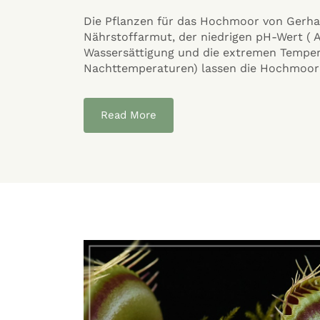
treme
Der Bau und die Pflege einer Moorbeetanl
e
Standort, Lage Als Standort für eine Mo
g- und
Stellen im Garten in Frage. Der gewählte O
einen Moorbau nicht aus, doch eine Vielzah
Read More