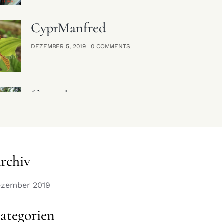
 the genera Chloraea Lindl. 1827, Gavilea Poepp. 1833
CyprManfred
hltr. 1914 Gerhard Raschun jun. Summary So far scientist
n to the...
DEZEMBER 5, 2019
0 COMMENTS
Canarina
DEZEMBER 4, 2019
0 COMMENTS
rchiv
Dactylanthera
DEZEMBER 4, 2019
0 COMMENTS
zember 2019
ategorien