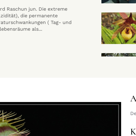
age von Gerhard Raschun jun.
The propagation of
orbeetanlage kommen sehr sonnige
and Megastylis Sc
rt sollte eben sein. Ein Hang schließt
paid little attentio
l...
Read More
A
De
K