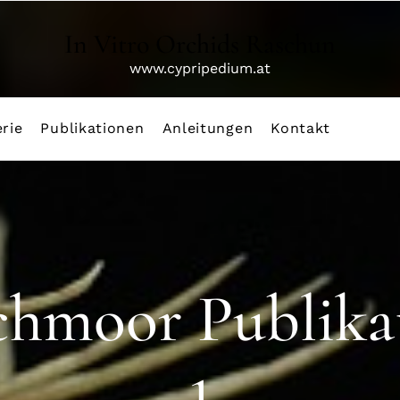
In Vitro Orchids Raschun
www.cypripedium.at
rie
Publikationen
Anleitungen
Kontakt
/
hmoor Publika
hmoor Publika
hmoor Publika
2
3
1