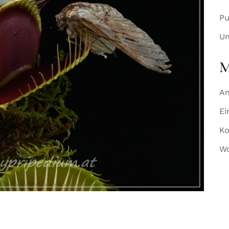
Pu
Un
M
A
Ei
K
Wo