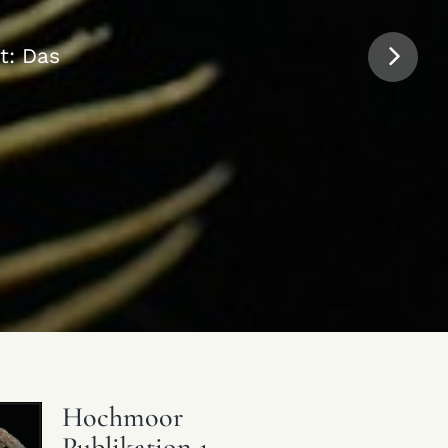
 jun. Die
Gerhard
t: Das
Hochmoor
Publikation 1