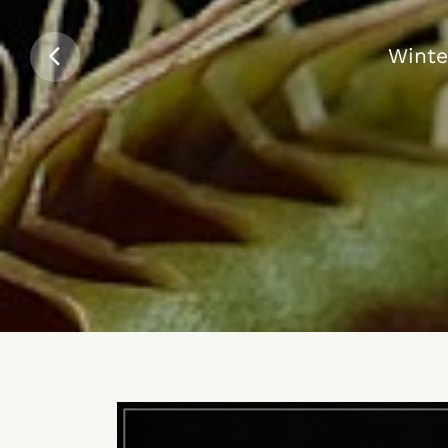
Die Pfla
Der Ba
Winte