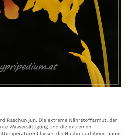
rd Raschun jun. Die extreme Nährstoffarmut, der
nente Wassersättigung und die extremen
httemperaturen) lassen die Hochmoorlebensräume