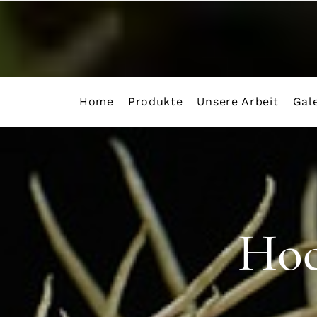
Skip
to
content
Home
Produkte
Unsere Arbeit
Gale
Hoc
Hoc
Hoc