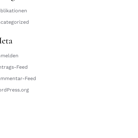
Serapias Hybriden
blikationen
DEZEMBER 4, 2019
0 COMMENTS
categorized
eta
Goodyera
macrophylla
nmelden
DEZEMBER 4, 2019
0 COMMENTS
ntrags-Feed
ommentar-Feed
Cypr. arietinum
rdPress.org
DEZEMBER 4, 2019
0 COMMENTS