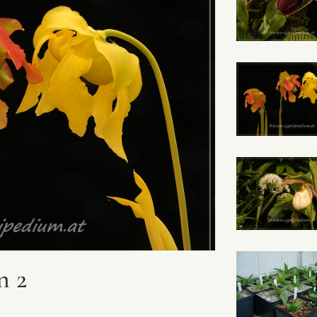
n 3
Pub I Eng
DEZEMBER 5, 2019
0 