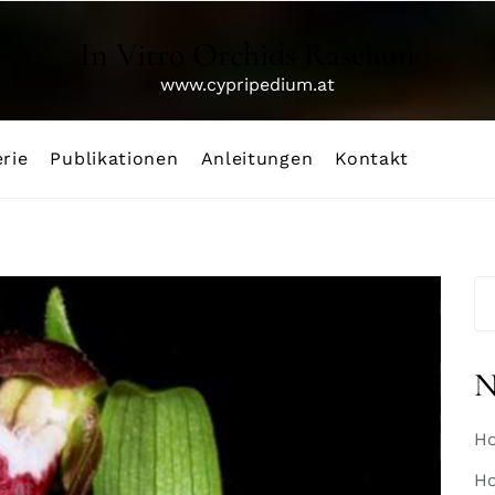
In Vitro Orchids Raschun
www.cypripedium.at
rie
Publikationen
Anleitungen
Kontakt
Su
na
N
Ho
Ho