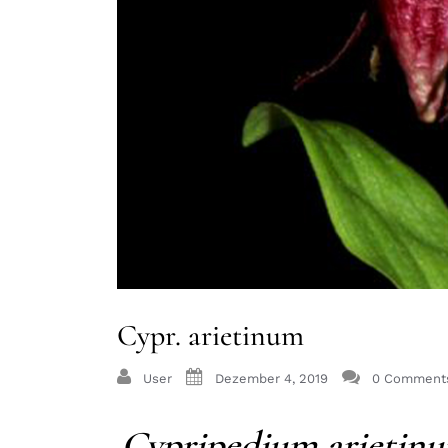
Cypr. arietinum
User
Dezember 4, 2019
0 Comment
Cypripedium arietin