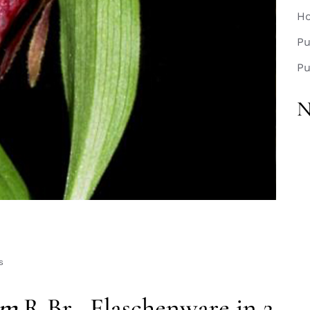
Ho
Pu
Pu
N
s
um
R.Br., Flaschenware in 2